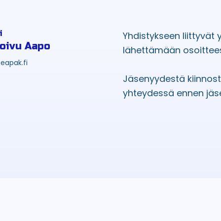
i
Yhdistykseen liittyvät
oivu Aapo
lähettämään osoittee
eapak.fi
Jäsenyydestä kiinnos
yhteydessä ennen jäs