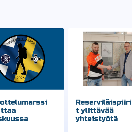
ottelumarssi
Reserviläispiiri
uttaa
t ylittävää
skuussa
yhteistyötä