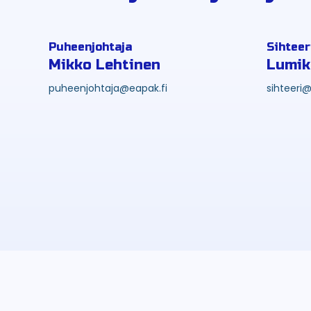
Puheenjohtaja
Sihteer
Mikko Lehtinen
Lumik
puheenjohtaja@eapak.fi
sihteeri@