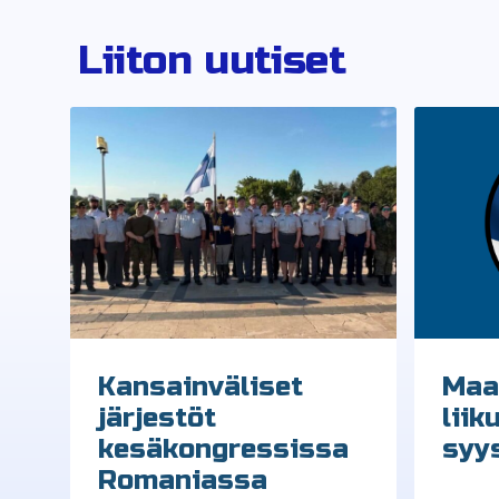
Liiton uutiset
Kansainväliset
Maa
järjestöt
liik
kesäkongressissa
syy
Romaniassa