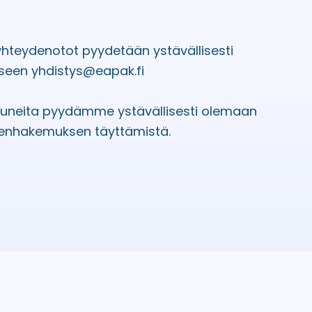
 yhteydenotot pyydetään ystävällisesti
seen yhdistys@eapak.fi
tuneita pyydämme ystävällisesti olemaan
enhakemuksen täyttämistä.